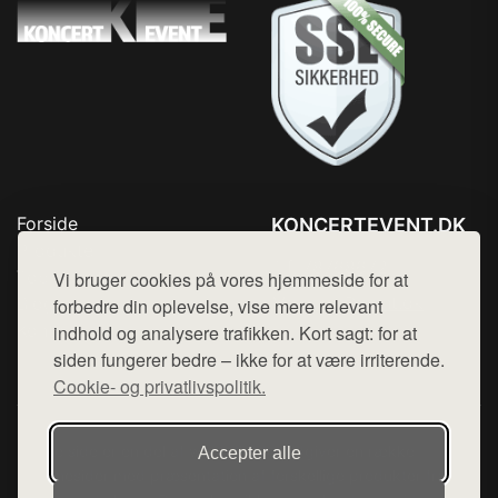
Forside
KONCERTEVENT.DK
Produkter
Tlf. 78768672
Top Rabatter
Vi bruger cookies på vores hjemmeside for at
Mail:
hej@want.dk
Blog
forbedre din oplevelse, vise mere relevant
Kontakt
indhold og analysere trafikken. Kort sagt: for at
Cookie- og privatlivspolitik
siden fungerer bedre – ikke for at være irriterende.
Cookie- og privatlivspolitik.
Denne side er en del af want.dk, der udgiver en række
Accepter alle
hjemmesider med præsentation af forskellige produkter fra