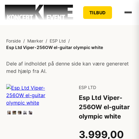
TILBUD
Forside
/
Mærker
/
ESP Ltd
/
Esp Ltd Viper-256OW el-guitar olympic white
Dele af indholdet på denne side kan være genereret
med hjælp fra AI.
ESP LTD
Esp Ltd Viper-
256OW el-guitar
olympic white
3.999,00