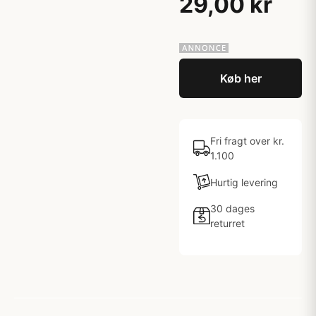
29,00 kr
Køb her
Fri fragt over kr.
1.100
Hurtig levering
30 dages
returret