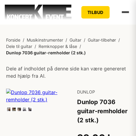
TILBUD
Forside
/
Musikinstrumenter
/
Guitar
/
Guitar-tilbehør
/
Dele til guitar
/
Remknopper & låse
/
Dunlop 7036 guitar-remholder (2 stk.)
Dele af indholdet på denne side kan være genereret
med hjælp fra AI.
DUNLOP
Dunlop 7036
guitar-remholder
(2 stk.)