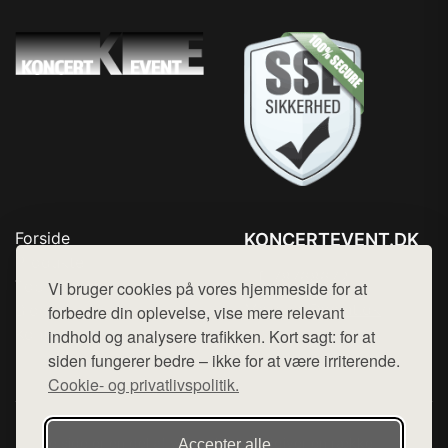
Forside
KONCERTEVENT.DK
Produkter
Tlf. 78768672
Top Rabatter
Vi bruger cookies på vores hjemmeside for at
Mail:
hej@want.dk
Blog
forbedre din oplevelse, vise mere relevant
Kontakt
indhold og analysere trafikken. Kort sagt: for at
Cookie- og privatlivspolitik
siden fungerer bedre – ikke for at være irriterende.
Cookie- og privatlivspolitik.
Denne side er en del af want.dk, der udgiver en række
Accepter alle