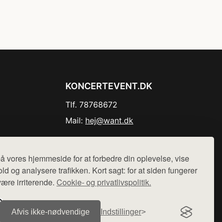
KONCERTEVENT.DK
Tlf. 78768672
Mail:
hej@want.dk
Cookie- og privatlivspolitik
å vores hjemmeside for at forbedre din oplevelse, vise
ld og analysere trafikken. Kort sagt: for at siden fungerer
være irriterende.
Cookie- og privatlivspolitik.
r sælges ikke varer fra denne side - vi henviser til de shops,
Afvis ikke‑nødvendige
Indstillinger