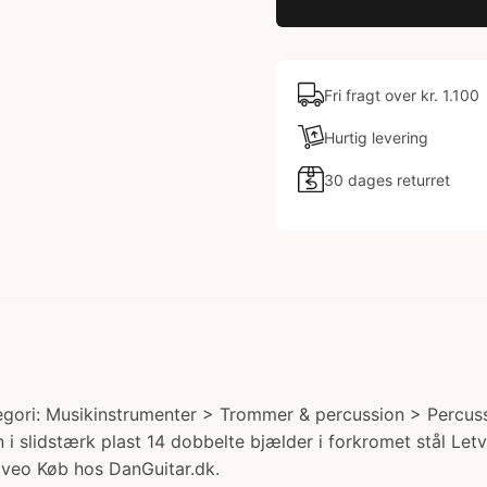
Fri fragt over kr. 1.100
Hurtig levering
30 dages returret
ori: Musikinstrumenter > Trommer & percussion > Percussio
 i slidstærk plast 14 dobbelte bjælder i forkromet stål L
liveo Køb hos DanGuitar.dk.