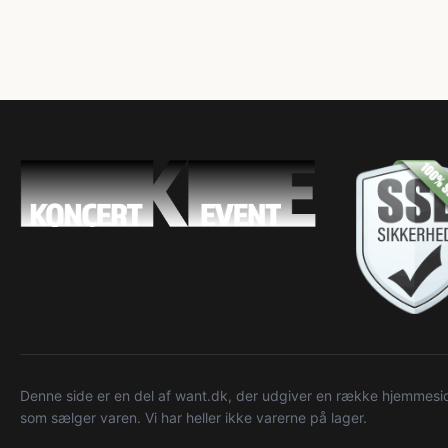
Denne side er en del af want.dk, der udgiver en række hjemmeside
som sælger varen. Vi har heller ikke varerne på lager.