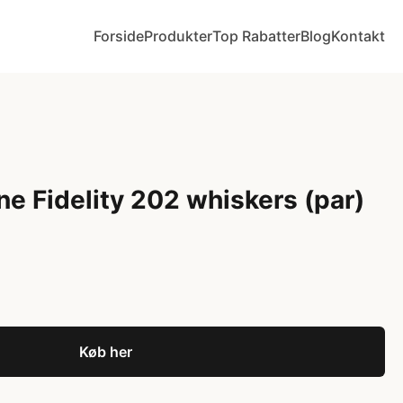
Forside
Produkter
Top Rabatter
Blog
Kontakt
e Fidelity 202 whiskers (par)
Køb her