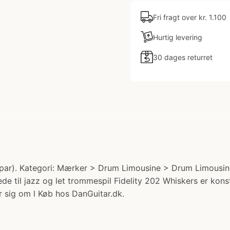
Fri fragt over kr. 1.100
Hurtig levering
30 dages returret
ar). Kategori: Mærker > Drum Limousine > Drum Limousine T
 til jazz og let trommespil Fidelity 202 Whiskers er konst
r sig om l Køb hos DanGuitar.dk.