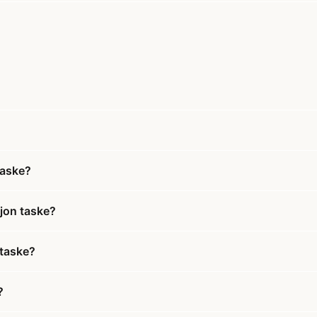
taske?
jon taske?
 taske?
?