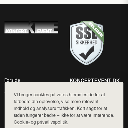
Forside
KONCERTEVENT.DK
Produkter
Tlf. 78768672
Top Rabatter
Vi bruger cookies på vores hjemmeside for at
Mail:
hej@want.dk
Blog
forbedre din oplevelse, vise mere relevant
Kontakt
indhold og analysere trafikken. Kort sagt: for at
Cookie- og privatlivspolitik
siden fungerer bedre – ikke for at være irriterende.
Cookie- og privatlivspolitik.