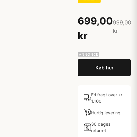
699,00
999,00
kr
kr
Køb her
Fri fragt over kr.
1.100
Hurtig levering
30 dages
returret