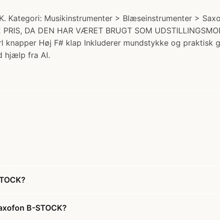
ategori: Musikinstrumenter > Blæseinstrumenter > Saxofo
E PRIS, DA DEN HAR VÆRET BRUGT SOM UDSTILLINGSMODEL
arl knapper Høj F# klap Inkluderer mundstykke og praktisk
 hjælp fra AI.
STOCK?
saxofon B-STOCK?