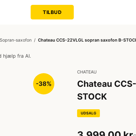
TILBUD
Sopran-saxofon
/
Chateau CCS-22VLGL sopran saxofon B-STOC
 hjælp fra AI.
CHATEAU
Chateau CCS-
-38%
STOCK
UDSALG
3.999,00 kr