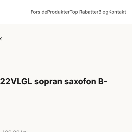
Forside
Produkter
Top Rabatter
Blog
Kontakt
K
22VLGL sopran saxofon B-