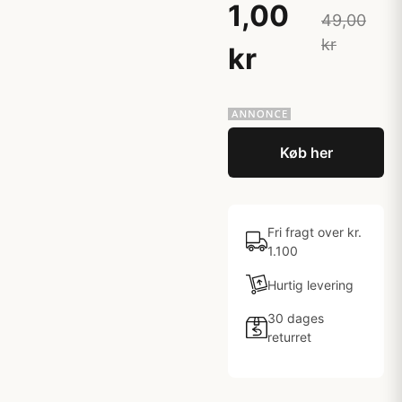
1,00
49,00
kr
kr
Køb her
Fri fragt over kr.
1.100
Hurtig levering
30 dages
returret