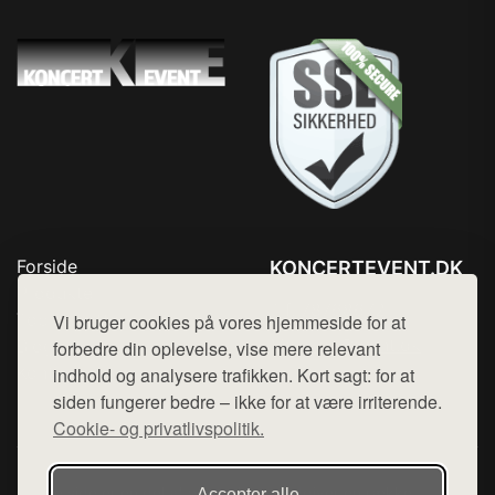
Forside
KONCERTEVENT.DK
Produkter
Tlf. 78768672
Top Rabatter
Vi bruger cookies på vores hjemmeside for at
Mail:
hej@want.dk
Blog
forbedre din oplevelse, vise mere relevant
Kontakt
indhold og analysere trafikken. Kort sagt: for at
Cookie- og privatlivspolitik
siden fungerer bedre – ikke for at være irriterende.
Cookie- og privatlivspolitik.
Denne side er en del af want.dk, der udgiver en række
Accepter alle