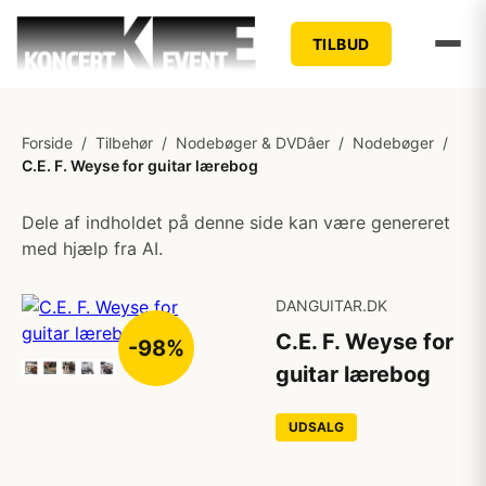
TILBUD
Forside
/
Tilbehør
/
Nodebøger & DVDâer
/
Nodebøger
/
C.E. F. Weyse for guitar lærebog
Dele af indholdet på denne side kan være genereret
med hjælp fra AI.
DANGUITAR.DK
C.E. F. Weyse for
-98%
guitar lærebog
UDSALG