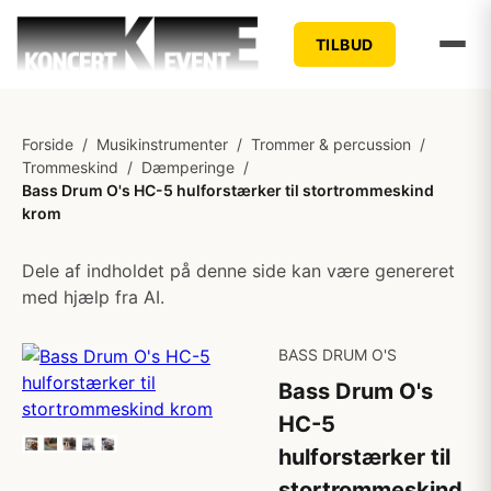
TILBUD
Forside
/
Musikinstrumenter
/
Trommer & percussion
/
Trommeskind
/
Dæmperinge
/
Bass Drum O's HC-5 hulforstærker til stortrommeskind
krom
Dele af indholdet på denne side kan være genereret
med hjælp fra AI.
BASS DRUM O'S
Bass Drum O's
HC-5
hulforstærker til
stortrommeskind