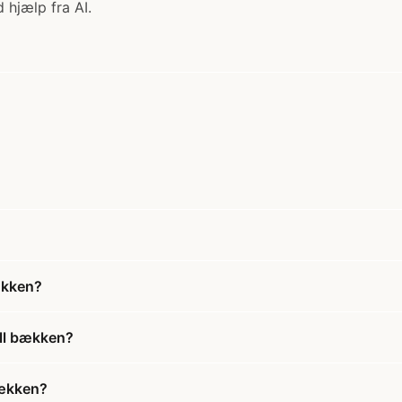
 hjælp fra AI.
ækken?
ell bækken?
bækken?