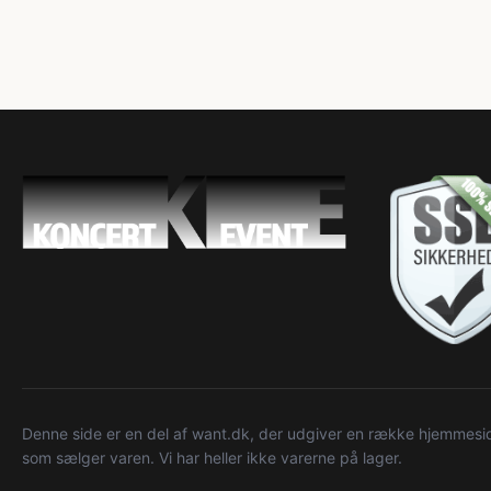
Denne side er en del af want.dk, der udgiver en række hjemmeside
som sælger varen. Vi har heller ikke varerne på lager.