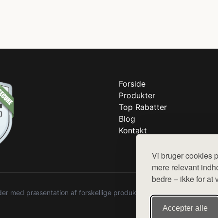
Forside
Produkter
Top Rabatter
Blog
Kontakt
Vi bruger cookies p
mere relevant indho
bedre – ikke for at 
r med præsentation af forskellige produkter fra diverse webshops. De
Accepter alle