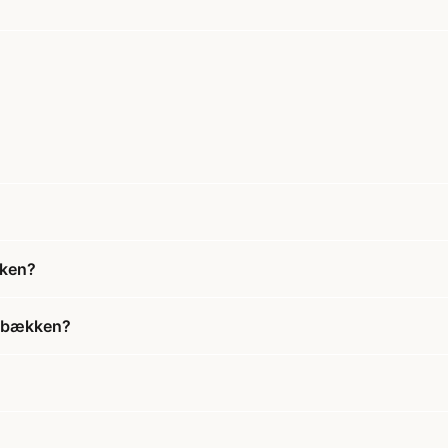
kken?
0 bækken?