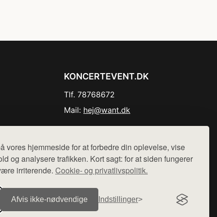
KONCERTEVENT.DK
Tlf. 78768672
Mail:
hej@want.dk
Cookie- og privatlivspolitik
å vores hjemmeside for at forbedre din oplevelse, vise
ld og analysere trafikken. Kort sagt: for at siden fungerer
være irriterende.
Cookie- og privatlivspolitik.
r sælges ikke varer fra denne side - vi henviser til de shops,
Afvis ikke‑nødvendige
Indstillinger