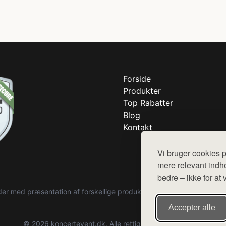
Forside
Produkter
Top Rabatter
Blog
Kontakt
Vi bruger cookies p
mere relevant indho
bedre – ikke for at 
r med præsentation af forskellige produkter fra diverse webshops. De
Accepter alle
© 2026 koncertevent.dk. Alle rettigheder forbeholdes.