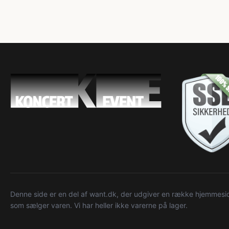
Denne side er en del af want.dk, der udgiver en række hjemmeside
som sælger varen. Vi har heller ikke varerne på lager.