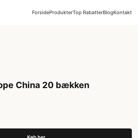
Forside
Produkter
Top Rabatter
Blog
Kontakt
ope China 20 bækken
Køb her