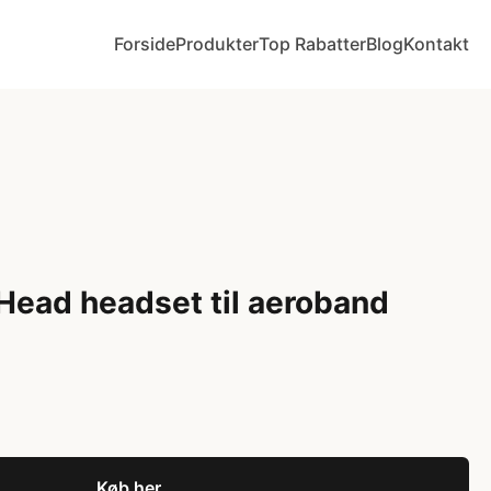
Forside
Produkter
Top Rabatter
Blog
Kontakt
ead headset til aeroband
Køb her