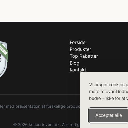
Forside
Produkter
Top Rabatter
Blog
Kontakt
Vi bruger cookies p
mere relevant indho
bedre – ikke for at 
r med præsentation af forskellige produkter fra diverse webshops. De
Accepter alle
© 2026 koncertevent.dk. Alle rettigheder forbeholdes.