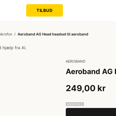
TILBUD
ikrofon
/
Aeroband AG Head headset til aeroband
 hjælp fra AI.
AEROBAND
Aeroband AG H
249,00 kr