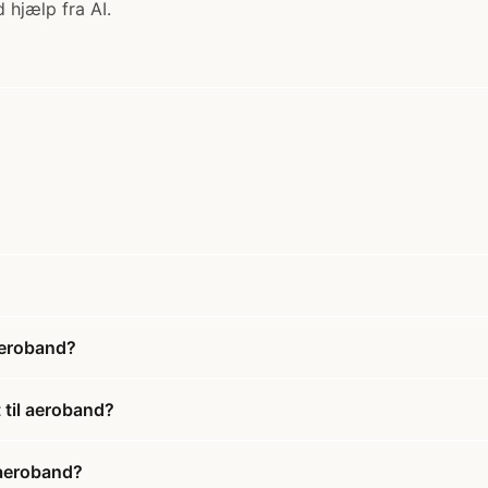
 hjælp fra AI.
aeroband?
 til aeroband?
 aeroband?