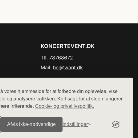
KONCERTEVENT.DK
Tlf. 78768672
Mail:
hej@want.dk
Cookie- og privatlivspolitik
å vores hjemmeside for at forbedre din oplevelse, vise
ld og analysere trafikken. Kort sagt: for at siden fungerer
være irriterende.
Cookie- og privatlivspolitik.
r sælges ikke varer fra denne side - vi henviser til de shops,
Afvis ikke‑nødvendige
Indstillinger