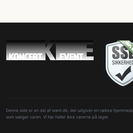
Denne side er en del af want.dk, der udgiver en række hjemmeside
som sælger varen. Vi har heller ikke varerne på lager.