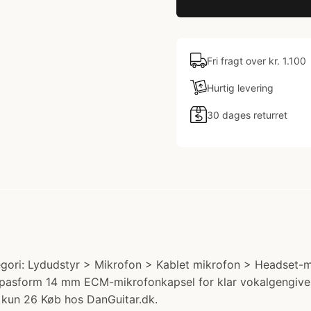
Fri fragt over kr. 1.100
Hurtig levering
30 dages returret
ori: Lydudstyr > Mikrofon > Kablet mikrofon > Headset-mik
pasform 14 mm ECM-mikrofonkapsel for klar vokalgengivelse
å kun 26 Køb hos DanGuitar.dk.