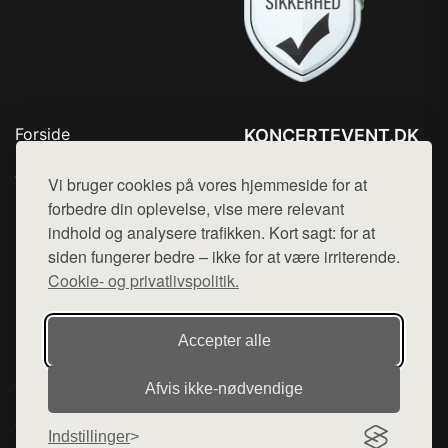
Forside
KONCERTEVENT.DK
Produkter
Tlf. 78768672
Top Rabatter
Vi bruger cookies på vores hjemmeside for at
Mail:
hej@want.dk
Blog
forbedre din oplevelse, vise mere relevant
Kontakt
indhold og analysere trafikken. Kort sagt: for at
Cookie- og privatlivspolitik
siden fungerer bedre – ikke for at være irriterende.
Cookie- og privatlivspolitik.
Denne side er en del af want.dk, der udgiver en række
Accepter alle
hjemmesider med præsentation af forskellige produkter fra
diverse webshops. Der sælges ikke varer fra denne side - vi
Afvis ikke‑nødvendige
henviser til de shops, som sælger varen. Vi har heller ikke
varerne på lager.
Indstillinger