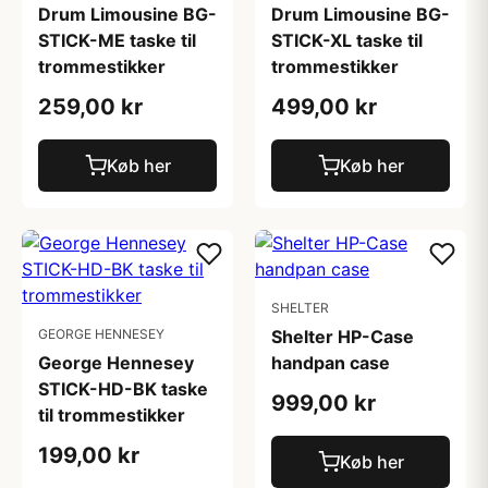
Drum Limousine BG-
Drum Limousine BG-
STICK-ME taske til
STICK-XL taske til
trommestikker
trommestikker
259,00 kr
499,00 kr
Køb her
Køb her
SHELTER
GEORGE HENNESEY
Shelter HP-Case
George Hennesey
handpan case
STICK-HD-BK taske
999,00 kr
til trommestikker
199,00 kr
Køb her