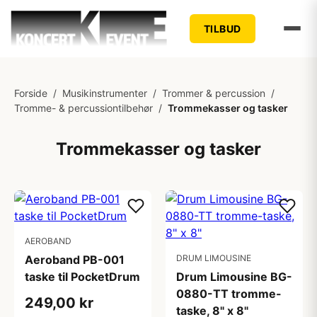
TILBUD
Forside
/
Musikinstrumenter
/
Trommer & percussion
/
Tromme- & percussiontilbehør
/
Trommekasser og tasker
Trommekasser og tasker
AEROBAND
Aeroband PB-001
DRUM LIMOUSINE
taske til PocketDrum
Drum Limousine BG-
0880-TT tromme-
249,00 kr
taske, 8" x 8"