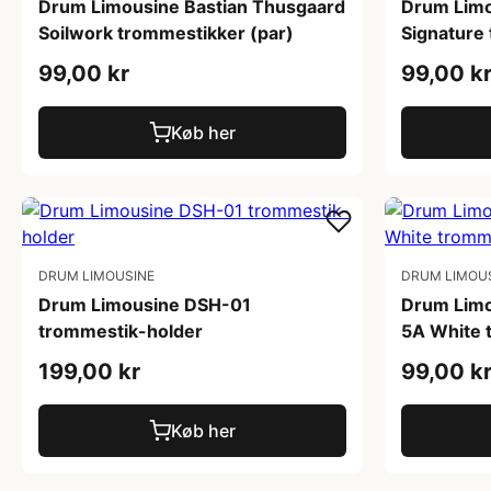
Drum Limousine Bastian Thusgaard
Drum Limo
Soilwork trommestikker (par)
Signature
99,00 kr
99,00 k
Køb her
DRUM LIMOUSINE
DRUM LIMOU
Drum Limousine DSH-01
Drum Limou
trommestik-holder
5A White 
199,00 kr
99,00 k
Køb her