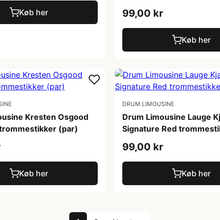
Køb her
99,00 kr
Køb her
SINE
DRUM LIMOUSINE
usine Kresten Osgood
Drum Limousine Lauge Kj
 trommestikker (par)
Signature Red trommesti
r
99,00 kr
Køb her
Køb her