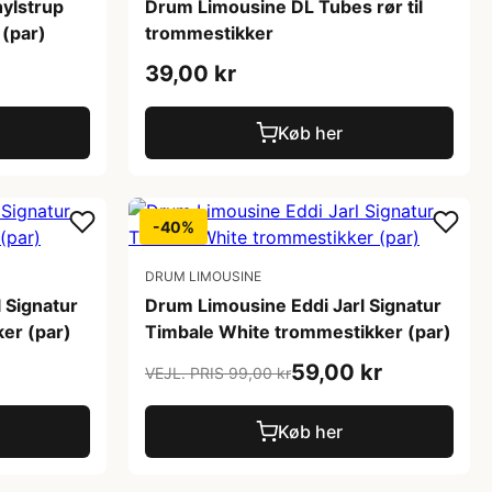
ylstrup
Drum Limousine DL Tubes rør til
 (par)
trommestikker
39,00 kr
Køb her
-40%
DRUM LIMOUSINE
 Signatur
Drum Limousine Eddi Jarl Signatur
er (par)
Timbale White trommestikker (par)
59,00 kr
VEJL. PRIS 99,00 kr
Køb her