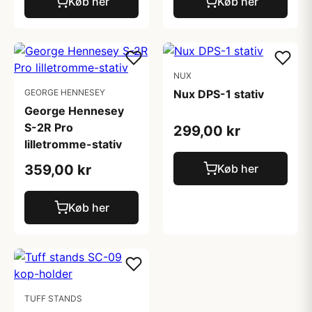
Køb her
Køb her
NUX
GEORGE HENNESEY
Nux DPS-1 stativ
George Hennesey
S-2R Pro
299,00 kr
lilletromme-stativ
359,00 kr
Køb her
Køb her
TUFF STANDS