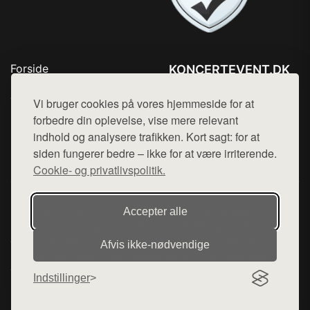
Forside
KONCERTEVENT.DK
Produkter
Tlf. 78768672
Top Rabatter
Vi bruger cookies på vores hjemmeside for at
Mail:
hej@want.dk
Blog
forbedre din oplevelse, vise mere relevant
Kontakt
indhold og analysere trafikken. Kort sagt: for at
Cookie- og privatlivspolitik
siden fungerer bedre – ikke for at være irriterende.
Cookie- og privatlivspolitik.
Denne side er en del af want.dk, der udgiver en række
Accepter alle
hjemmesider med præsentation af forskellige produkter fra
diverse webshops. Der sælges ikke varer fra denne side - vi
Afvis ikke‑nødvendige
henviser til de shops, som sælger varen. Vi har heller ikke
varerne på lager.
Indstillinger
© 2026 koncertevent.dk. Alle rettigheder forbeholdes.