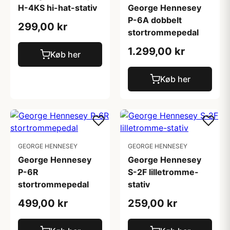
H-4KS hi-hat-stativ
George Hennesey
P-6A dobbelt
299,00 kr
stortrommepedal
1.299,00 kr
Køb her
Køb her
GEORGE HENNESEY
GEORGE HENNESEY
George Hennesey
George Hennesey
P-6R
S-2F lilletromme-
stortrommepedal
stativ
499,00 kr
259,00 kr