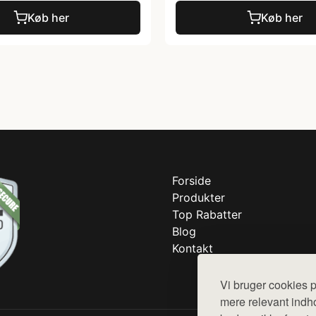
Køb her
Køb her
Forside
Produkter
Top Rabatter
Blog
Kontakt
Vi bruger cookies p
mere relevant indho