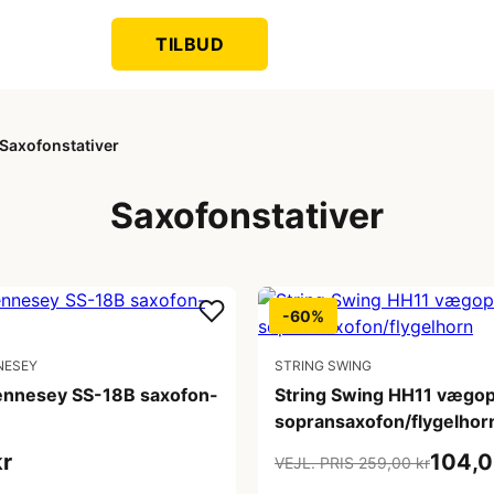
TILBUD
Saxofonstativer
Saxofonstativer
-60%
NESEY
STRING SWING
nnesey SS-18B saxofon-
String Swing HH11 vægop
sopransaxofon/flygelhor
kr
104,0
VEJL. PRIS 259,00 kr