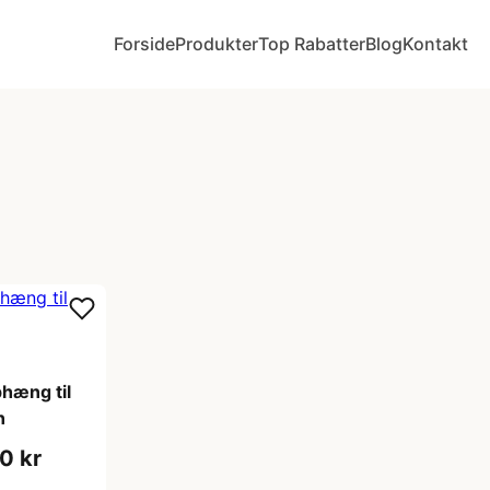
Forside
Produkter
Top Rabatter
Blog
Kontakt
hæng til
n
0 kr