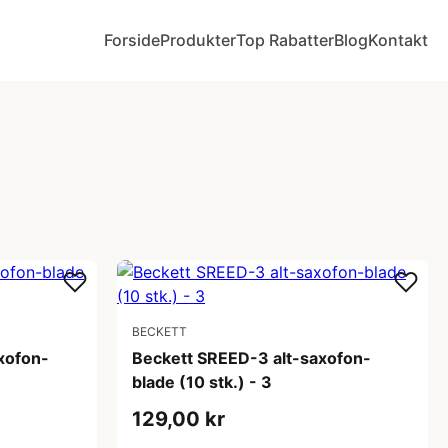
Forside
Produkter
Top Rabatter
Blog
Kontakt
BECKETT
xofon-
Beckett SREED-3 alt-saxofon-
blade (10 stk.) - 3
129,00 kr