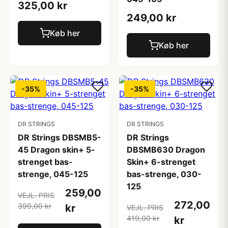
325,00 kr
249,00 kr
Køb her
Køb her
-35%
-35%
DR STRINGS
DR STRINGS
DR Strings DBSMB5-
DR Strings
45 Dragon skin+ 5-
DBSMB630 Dragon
strenget bas-
Skin+ 6-strenget
strenge, 045-125
bas-strenge, 030-
125
259,00
VEJL. PRIS
272,00
399,00 kr
kr
VEJL. PRIS
419,00 kr
kr