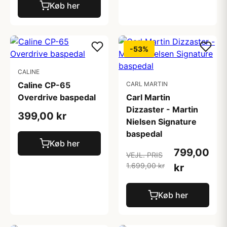
Køb her
-53%
CALINE
Caline CP-65
CARL MARTIN
Overdrive baspedal
Carl Martin
Dizzaster - Martin
399,00 kr
Nielsen Signature
baspedal
Køb her
799,00
VEJL. PRIS
1.699,00 kr
kr
Køb her