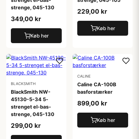
strenget el-bas-
strenge, 045-105
strenge, 045-130
229,00 kr
349,00 kr
Køb her
Køb her
CALINE
BLACKSMITH
Caline CA-100B
BlackSmith NW-
basforstærker
45130-5-34 5-
899,00 kr
strenget el-bas-
strenge, 045-130
Køb her
299,00 kr