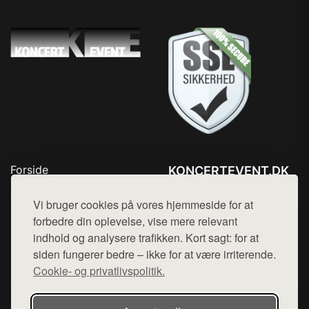
Forside
KONCERTEVENT.DK
Produkter
Tlf. 78768672
Top Rabatter
Vi bruger cookies på vores hjemmeside for at
Mail:
hej@want.dk
Blog
forbedre din oplevelse, vise mere relevant
Kontakt
indhold og analysere trafikken. Kort sagt: for at
Cookie- og privatlivspolitik
siden fungerer bedre – ikke for at være irriterende.
Cookie- og privatlivspolitik.