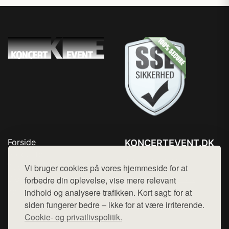
Forside
KONCERTEVENT.DK
Produkter
Tlf. 78768672
Top Rabatter
Vi bruger cookies på vores hjemmeside for at
Mail:
hej@want.dk
Blog
forbedre din oplevelse, vise mere relevant
Kontakt
indhold og analysere trafikken. Kort sagt: for at
Cookie- og privatlivspolitik
siden fungerer bedre – ikke for at være irriterende.
Cookie- og privatlivspolitik.