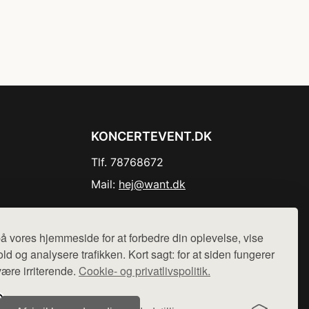
KONCERTEVENT.DK
Tlf. 78768672
Mail:
hej@want.dk
Cookie- og privatlivspolitik
å vores hjemmeside for at forbedre din oplevelse, vise
ld og analysere trafikken. Kort sagt: for at siden fungerer
være irriterende.
Cookie- og privatlivspolitik.
r sælges ikke varer fra denne side - vi henviser til de shops,