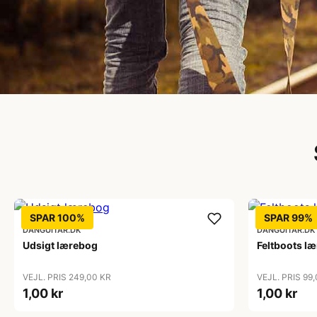
Musikinstrume
Til både begyndere og profe
Se det store udvalg af musikinstrumenter
SPAR 100%
SPAR 99%
DANGUITAR.DK
DANGUITAR.DK
Udsigt lærebog
Feltboots l
VEJL. PRIS 249,00 KR
VEJL. PRIS 99
1,00 kr
1,00 kr