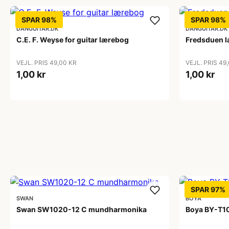
SPAR 98%
SPAR 98%
DANGUITAR.DK
DANGUITAR.DK
C.E. F. Weyse for guitar lærebog
Fredsduen 
VEJL. PRIS 49,00 KR
VEJL. PRIS 49
1,00 kr
1,00 kr
SPAR 97%
SWAN
BOYA
Swan SW1020-12 C mundharmonika
Boya BY-T10