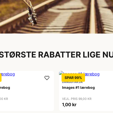
nter
STØRSTE RABATTER LIGE N
ssionelle
SPAR 99%
DANGUITAR.DK
ærebog
Images #1 lærebog
,00 KR
VEJL. PRIS 99,00 KR
1,00 kr