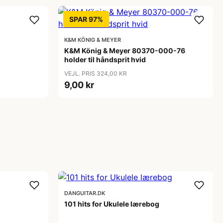
SPAR 97%
K&M KÖNIG & MEYER
K&M König & Meyer 80370-000-76
holder til håndsprit hvid
VEJL. PRIS 324,00 KR
9,00 kr
DANGUITAR.DK
101 hits for Ukulele lærebog