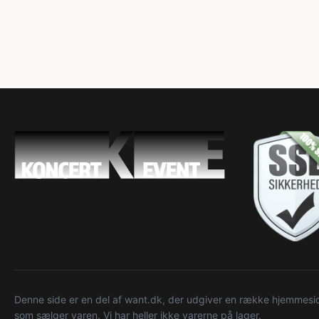
Denne side er en del af want.dk, der udgiver en række hjemmeside
som sælger varen. Vi har heller ikke varerne på lager.