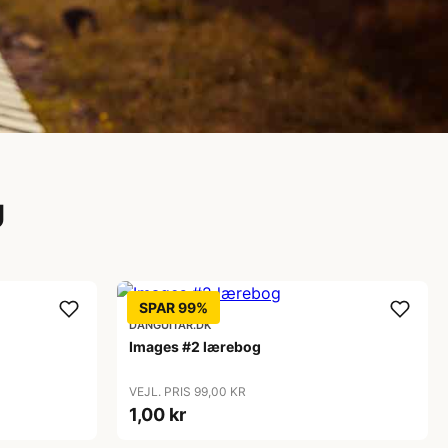
U
SPAR 99%
DANGUITAR.DK
Images #2 lærebog
VEJL. PRIS 99,00 KR
1,00 kr