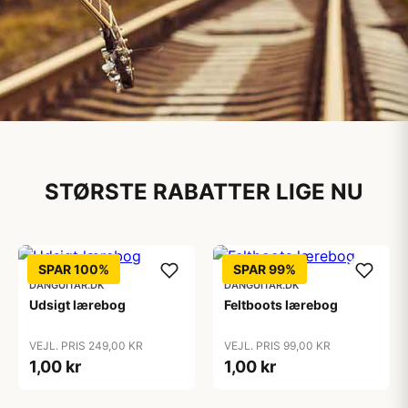
Musikinstrumenter
STØRSTE RABATTER LIGE NU
Til både begyndere og
professionelle
Se det store udvalg af musikinstrumenter
SPAR 100%
SPAR 99%
DANGUITAR.DK
DANGUITAR.DK
Udsigt lærebog
Feltboots lærebog
VEJL. PRIS 249,00 KR
VEJL. PRIS 99,00 KR
1,00 kr
1,00 kr