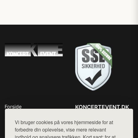
Forside
KONCERTEVENT.DK
Produkter
Tlf. 78768672
Top Rabatter
Vi bruger cookies på vores hjemmeside for at
Mail:
hej@want.dk
Blog
forbedre din oplevelse, vise mere relevant
Kontakt
indhold og analysere trafikken. Kort sagt: for at