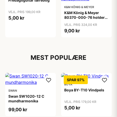
Fredagsguitar lærebog
K&M KÖNIG & MEYER
VEJL. PRIS 199,00 KR
K&M König & Meyer
5,00 kr
80370-000-76 holder
til håndsprit hvid
VEJL. PRIS 324,00 KR
9,00 kr
MEST POPULÆRE
SPAR 97%
BOYA
Boya BY-T10 Vindpels
SWAN
Swan SW1020-12 C
mundharmonika
VEJL. PRIS 179,00 KR
5,00 kr
99,00 kr