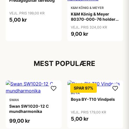
Fredagsguitar lærebog
K&M KÖNIG & MEYER
VEJL. PRIS 199,00 KR
K&M König & Meyer
5,00 kr
80370-000-76 holder
til håndsprit hvid
VEJL. PRIS 324,00 KR
9,00 kr
MEST POPULÆRE
SPAR 97%
BOYA
Boya BY-T10 Vindpels
SWAN
Swan SW1020-12 C
mundharmonika
VEJL. PRIS 179,00 KR
5,00 kr
99,00 kr