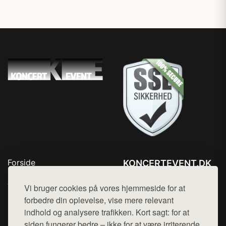
Forside
KONCERTEVENT.DK
Produkter
Tlf. 78768672
Top Rabatter
Vi bruger cookies på vores hjemmeside for at
Mail:
hej@want.dk
Blog
forbedre din oplevelse, vise mere relevant
Kontakt
indhold og analysere trafikken. Kort sagt: for at
Cookie- og privatlivspolitik
siden fungerer bedre – ikke for at være irriterende.