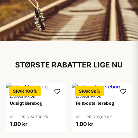
Musikinstrumenter
STØRSTE RABATTER LIGE NU
Til både begyndere og
professionelle
Se det store udvalg af musikinstrumenter
SPAR 100%
SPAR 99%
DANGUITAR.DK
DANGUITAR.DK
Udsigt lærebog
Feltboots lærebog
VEJL. PRIS 249,00 KR
VEJL. PRIS 99,00 KR
1,00 kr
1,00 kr