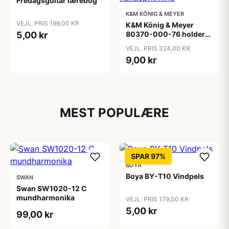
Fredagsguitar lærebog
K&M KÖNIG & MEYER
VEJL. PRIS 199,00 KR
K&M König & Meyer
5,00 kr
80370-000-76 holder
til håndsprit hvid
VEJL. PRIS 324,00 KR
9,00 kr
MEST POPULÆRE
SPAR 97%
BOYA
Boya BY-T10 Vindpels
SWAN
Swan SW1020-12 C
mundharmonika
VEJL. PRIS 179,00 KR
5,00 kr
99,00 kr