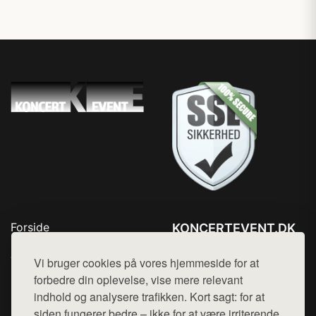
Forside
KONCERTEVENT.DK
Produkter
Tlf. 78768672
Top Rabatter
Vi bruger cookies på vores hjemmeside for at
Mail:
hej@want.dk
Blog
forbedre din oplevelse, vise mere relevant
Kontakt
indhold og analysere trafikken. Kort sagt: for at
Cookie- og privatlivspolitik
siden fungerer bedre – ikke for at være irriterende.