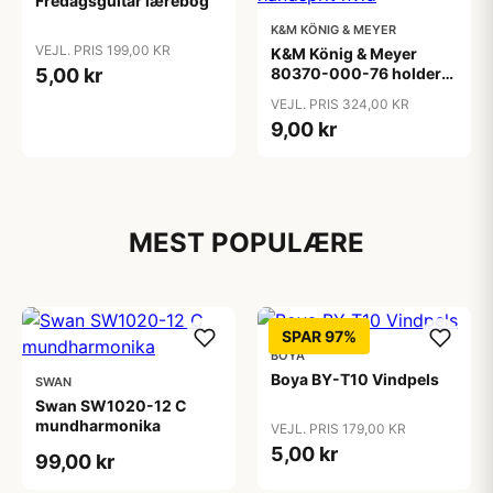
Fredagsguitar lærebog
K&M KÖNIG & MEYER
VEJL. PRIS 199,00 KR
K&M König & Meyer
5,00 kr
80370-000-76 holder
til håndsprit hvid
VEJL. PRIS 324,00 KR
9,00 kr
MEST POPULÆRE
SPAR 97%
BOYA
Boya BY-T10 Vindpels
SWAN
Swan SW1020-12 C
mundharmonika
VEJL. PRIS 179,00 KR
5,00 kr
99,00 kr