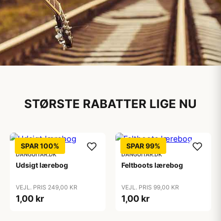
Musikinstrumenter
STØRSTE RABATTER LIGE NU
Til både begyndere og
professionelle
Se det store udvalg af musikinstrumenter
SPAR 100%
SPAR 99%
DANGUITAR.DK
DANGUITAR.DK
Udsigt lærebog
Feltboots lærebog
VEJL. PRIS 249,00 KR
VEJL. PRIS 99,00 KR
1,00 kr
1,00 kr