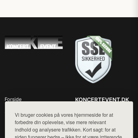
Forside
KONCERTEVENT.DK
Produkter
Tlf. 78768672
Top Rabatter
Vi bruger cookies på vores hjemmeside for at
Mail:
hej@want.dk
Blog
forbedre din oplevelse, vise mere relevant
Kontakt
indhold og analysere trafikken. Kort sagt: for at
Cookie- og privatlivspolitik
siden fungerer bedre – ikke for at være irriterende.